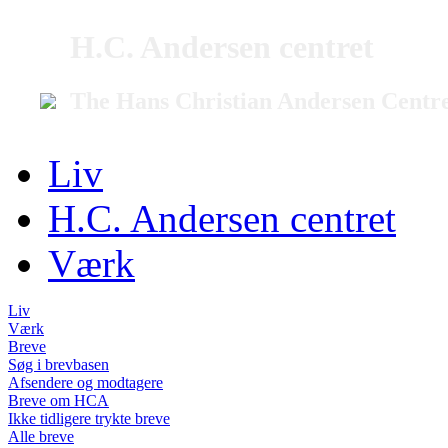
H.C. Andersen centret
The Hans Christian Andersen Centr
Liv
H.C. Andersen centret
Værk
Liv
Værk
Breve
Søg i brevbasen
Afsendere og modtagere
Breve om HCA
Ikke tidligere trykte breve
Alle breve