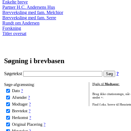
Enkelte breve
Partner H.C. Andersens Hus
Brevveksling med fam. Melchior
Brevveksling med fam. Serre
Rundt om Andersen
Forskning
Titler oversat
Søgning i brevbasen
Søgetekst
?
Søge-afgrænsning:
Hjælp til
Modtager
:
Dato
?
Brug ikke citationstegn, når
Afsender
?
stedet +:
Modtager
?
Find f.eks. breve til Henriet
Brevtekst
?
Herkomst
?
Original Placering
?
Metatekst
?