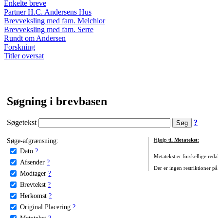
Enkelte breve
Partner H.C. Andersens Hus
Brevveksling med fam. Melchior
Brevveksling med fam. Serre
Rundt om Andersen
Forskning
Titler oversat
Søgning i brevbasen
Søgetekst
?
Søge-afgrænsning:
Hjælp til
Metatekst
:
Dato
?
Metatekst er forskellige reda
Afsender
?
Der er ingen restriktioner på
Modtager
?
Brevtekst
?
Herkomst
?
Original Placering
?
Metatekst
?