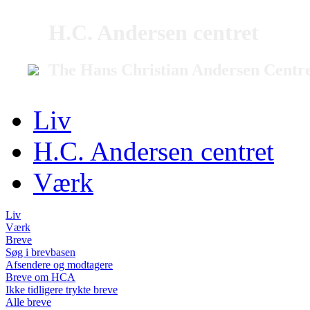
H.C. Andersen centret
The Hans Christian Andersen Centr
Liv
H.C. Andersen centret
Værk
Liv
Værk
Breve
Søg i brevbasen
Afsendere og modtagere
Breve om HCA
Ikke tidligere trykte breve
Alle breve