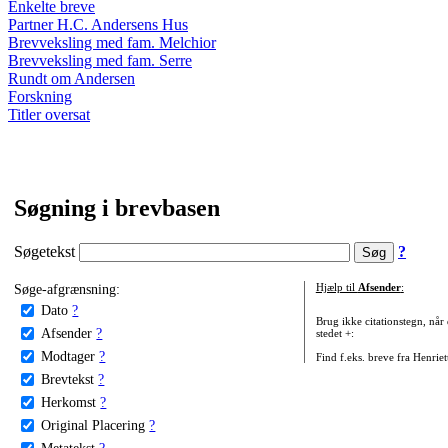
Enkelte breve
Partner H.C. Andersens Hus
Brevveksling med fam. Melchior
Brevveksling med fam. Serre
Rundt om Andersen
Forskning
Titler oversat
Søgning i brevbasen
Søgetekst
?
Søge-afgrænsning:
Hjælp til
Afsender
:
Dato
?
Brug ikke citationstegn, når
Afsender
?
stedet +:
Modtager
?
Find f.eks. breve fra Henrie
Brevtekst
?
Herkomst
?
Original Placering
?
Metatekst
?