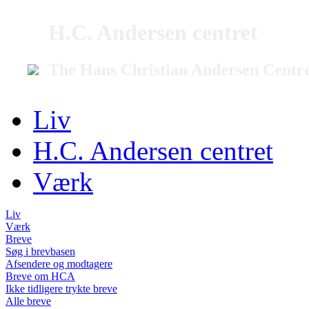
H.C. Andersen centret
The Hans Christian Andersen Centr
Liv
H.C. Andersen centret
Værk
Liv
Værk
Breve
Søg i brevbasen
Afsendere og modtagere
Breve om HCA
Ikke tidligere trykte breve
Alle breve