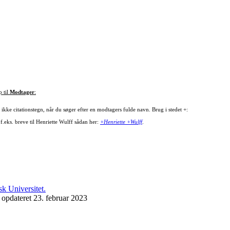
p til
Modtager
:
ikke citationstegn, når du søger efter en modtagers fulde navn. Brug i stedet +:
f.eks. breve til Henriette Wulff sådan her:
+Henriette +Wulff
.
 opdateret 23. februar 2023