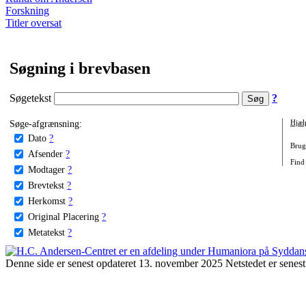
Forskning
Titler oversat
Søgning i brevbasen
Søgetekst
?
Søge-afgrænsning:
Hjæl
Dato
?
Brug 
Afsender
?
Find 
Modtager
?
Brevtekst
?
Herkomst
?
Original Placering
?
Metatekst
?
Denne side er senest opdateret 13. november 2025 Netstedet er senest