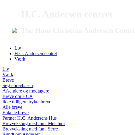
H.C. Andersen centret
The Hans Christian Andersen Centr
Liv
H.C. Andersen centret
Værk
Liv
Værk
Breve
Søg i brevbasen
Afsendere og modtagere
Breve om HCA
Ikke tidligere trykte breve
Alle breve
Enkelte breve
Partner H.C. Andersens Hus
Brevveksling med fam. Melchior
Brevveksling med fam. Serre
Rundt om Andersen