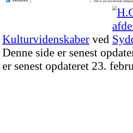
Det er på nuværende tidspun
Kulturvidenskaber
ved
Denne side er senest opdat
er senest opdateret 23. febr