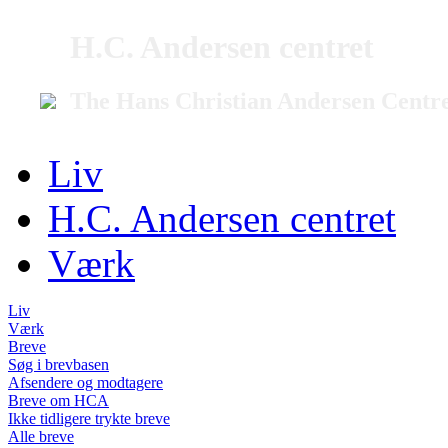
H.C. Andersen centret
The Hans Christian Andersen Centr
Liv
H.C. Andersen centret
Værk
Liv
Værk
Breve
Søg i brevbasen
Afsendere og modtagere
Breve om HCA
Ikke tidligere trykte breve
Alle breve