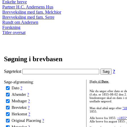
Enkelte breve
Partner H.C. Andersens Hus
Brevveksling med fam. Melchior
Brevveksling med fam. Serre
Rundt om Andersen
Forskning
Titler oversat
Søgning i brevbasen
Søgetekst
?
Søge-afgrænsning:
Hjælp til
Dato
:
Dato
?
Når du søger efter dato er
Afsender
?
(f.eks. er 1855-08-02 den 2
bindestreger skal en dato i c
Modtager
?
undlade søgeord.
Brevtekst
?
Man skal altså søge efter
"18
1855.
Herkomst
?
Alle breve fra 1855:
+1855
Original Placering
?
Alle breve fra august 1855:
Metatekst
?