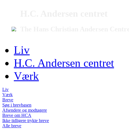
H.C. Andersen centret
The Hans Christian Andersen Centr
Liv
H.C. Andersen centret
Værk
Liv
Værk
Breve
Søg i brevbasen
Afsendere og modtagere
Breve om HCA
Ikke tidligere trykte breve
Alle breve