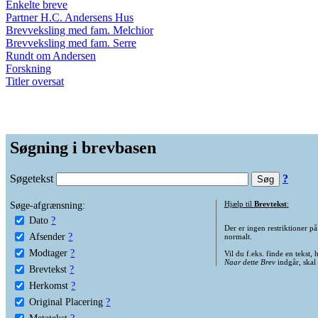
Enkelte breve
Partner H.C. Andersens Hus
Brevveksling med fam. Melchior
Brevveksling med fam. Serre
Rundt om Andersen
Forskning
Titler oversat
Søgning i brevbasen
Søgetekst
?
Søge-afgrænsning:
Hjælp til
Brevtekst
:
Dato
?
Der er ingen restriktioner p
Afsender
?
normalt.
Modtager
?
Vil du f.eks. finde en tekst,
Naar dette Brev
indgår, skal
Brevtekst
?
Herkomst
?
Original Placering
?
Metatekst
?