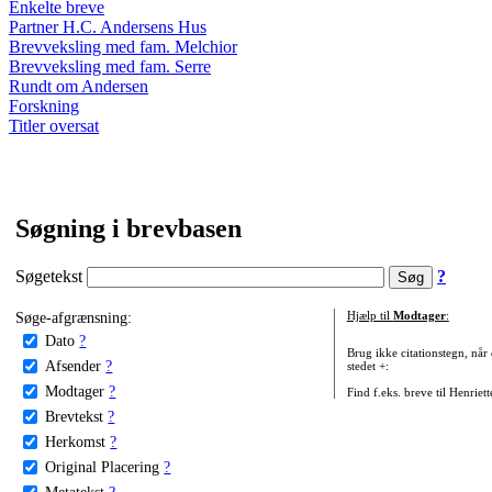
Enkelte breve
Partner H.C. Andersens Hus
Brevveksling med fam. Melchior
Brevveksling med fam. Serre
Rundt om Andersen
Forskning
Titler oversat
Søgning i brevbasen
Søgetekst
?
Søge-afgrænsning:
Hjælp til
Modtager
:
Dato
?
Brug ikke citationstegn, når
Afsender
?
stedet +:
Modtager
?
Find f.eks. breve til Henriet
Brevtekst
?
Herkomst
?
Original Placering
?
Metatekst
?