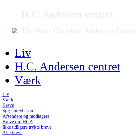
H.C. Andersen centret
The Hans Christian Andersen Centr
Liv
H.C. Andersen centret
Værk
Liv
Værk
Breve
Søg i brevbasen
Afsendere og modtagere
Breve om HCA
Ikke tidligere trykte breve
Alle breve