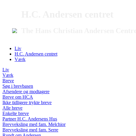
H.C. Andersen centret
The Hans Christian Andersen Centr
Liv
H.C. Andersen centret
Værk
Liv
Værk
Breve
Søg i brevbasen
Afsendere og modtagere
Breve om HCA
Ikke tidligere trykte breve
Alle breve
Enkelte breve
Partner H.C. Andersens Hus
Brevveksling med fam. Melchior
Brevveksling med fam. Serre
Rundt om Andersen