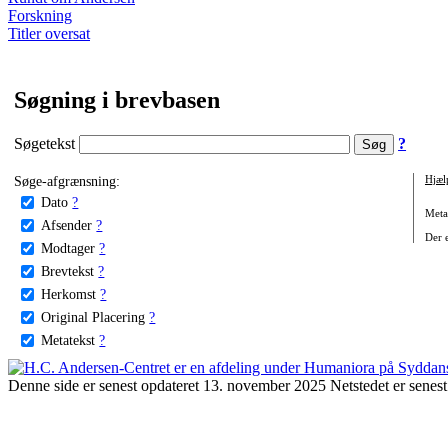
Forskning
Titler oversat
Søgning i brevbasen
Søgetekst
?
Søge-afgrænsning:
Hjæl
Dato
?
Metat
Afsender
?
Der e
Modtager
?
Brevtekst
?
Herkomst
?
Original Placering
?
Metatekst
?
Denne side er senest opdateret 13. november 2025 Netstedet er senest