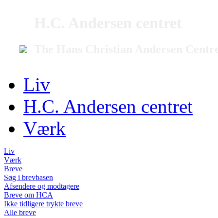
H.C. Andersen centret
The Hans Christian Andersen Centr
Liv
H.C. Andersen centret
Værk
Liv
Værk
Breve
Søg i brevbasen
Afsendere og modtagere
Breve om HCA
Ikke tidligere trykte breve
Alle breve