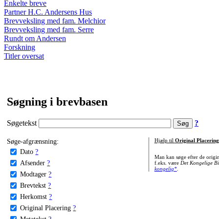
Enkelte breve
Partner H.C. Andersens Hus
Brevveksling med fam. Melchior
Brevveksling med fam. Serre
Rundt om Andersen
Forskning
Titler oversat
Søgning i brevbasen
Søgetekst
?
Søge-afgrænsning:
Hjælp til
Original Placering
Dato
?
Man kan søge efter de origi
Afsender
?
f.eks. være
Det Kongelige Bi
kongelig*
.
Modtager
?
Brevtekst
?
Herkomst
?
Original Placering
?
Metatekst
?