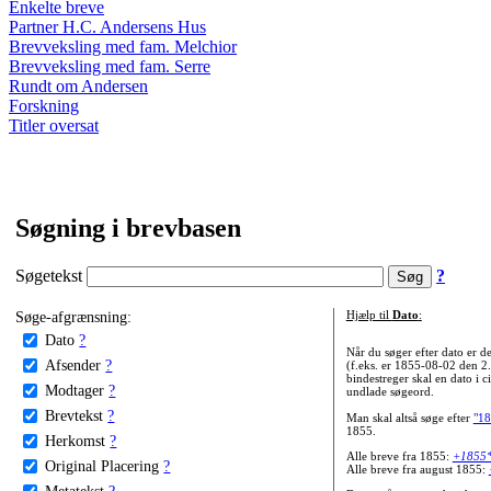
Enkelte breve
Partner H.C. Andersens Hus
Brevveksling med fam. Melchior
Brevveksling med fam. Serre
Rundt om Andersen
Forskning
Titler oversat
Søgning i brevbasen
Søgetekst
?
Søge-afgrænsning:
Hjælp til
Dato
:
Dato
?
Når du søger efter dato er
Afsender
?
(f.eks. er 1855-08-02 den 2
bindestreger skal en dato i c
Modtager
?
undlade søgeord.
Brevtekst
?
Man skal altså søge efter
"18
1855.
Herkomst
?
Alle breve fra 1855:
+1855
Original Placering
?
Alle breve fra august 1855:
Metatekst
?