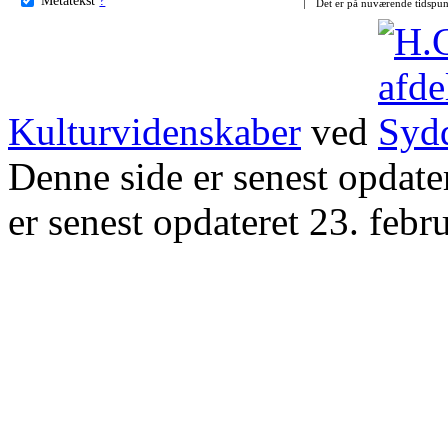
Det er på nuværende tidspun
Kulturvidenskaber
ved
Denne side er senest opdat
er senest opdateret 23. febr