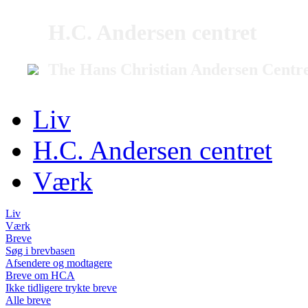
H.C. Andersen centret
The Hans Christian Andersen Centr
Liv
H.C. Andersen centret
Værk
Liv
Værk
Breve
Søg i brevbasen
Afsendere og modtagere
Breve om HCA
Ikke tidligere trykte breve
Alle breve