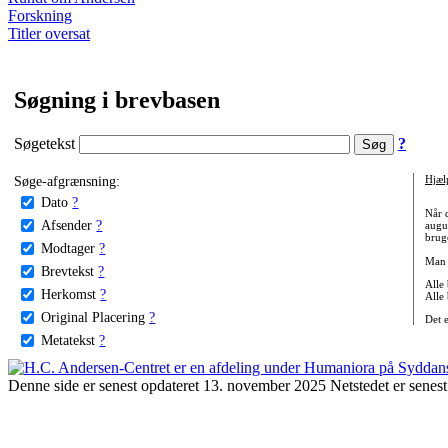
Forskning
Titler oversat
Søgning i brevbasen
Søgetekst
?
Søge-afgrænsning:
Hjæl
Dato
?
Når 
Afsender
?
augu
bruge
Modtager
?
Man 
Brevtekst
?
Alle
Herkomst
?
Alle
Original Placering
?
Det 
Metatekst
?
Denne side er senest opdateret 13. november 2025 Netstedet er senest