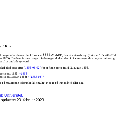
p til
Dato
:
du søger efter dato er det i formatet ÅÅÅÅ-MM-DD, dvs. år-måned-dag. (f.eks. er 1855-08-02 d
st 1855). Da dette format bruger bindestreger skal en dato i citationstegn, da - betyder minus og
s til at undlade søgeord.
skal altså søge efter
"1855-08-02"
for at finde breve fra d. 2. august 1855.
 breve fra 1855:
+1855*
 breve fra august 1855:
+"1855-08"*
er på nuværende tidspunkt ikke muligt at søge på kun måned eller dag.
 opdateret 23. februar 2023