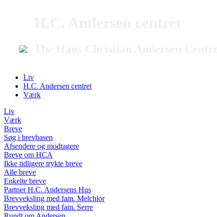
H.C. Andersen centret
The Hans Christian Andersen Centr
Liv
H.C. Andersen centret
Værk
Liv
Værk
Breve
Søg i brevbasen
Afsendere og modtagere
Breve om HCA
Ikke tidligere trykte breve
Alle breve
Enkelte breve
Partner H.C. Andersens Hus
Brevveksling med fam. Melchior
Brevveksling med fam. Serre
Rundt om Andersen