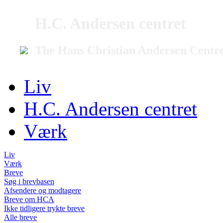
H.C. Andersen centret
The Hans Christian Andersen Centr
Liv
H.C. Andersen centret
Værk
Liv
Værk
Breve
Søg i brevbasen
Afsendere og modtagere
Breve om HCA
Ikke tidligere trykte breve
Alle breve