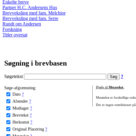
Enkelte breve
Partner H.C. Andersens Hus
Brevveksling med fam. Melchior
Brevveksling med fam. Serre
Rundt om Andersen
Forskning
Titler oversat
Søgning i brevbasen
Søgetekst
?
Søge-afgrænsning:
Hjælp til
Metatekst
:
Dato
?
Metatekst er forskellige reda
Afsender
?
Der er ingen restriktioner på
Modtager
?
Brevtekst
?
Herkomst
?
Original Placering
?
Metatekst
?