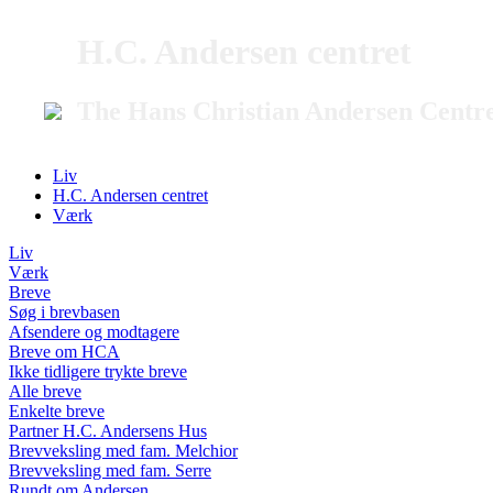
H.C. Andersen centret
The Hans Christian Andersen Centr
Liv
H.C. Andersen centret
Værk
Liv
Værk
Breve
Søg i brevbasen
Afsendere og modtagere
Breve om HCA
Ikke tidligere trykte breve
Alle breve
Enkelte breve
Partner H.C. Andersens Hus
Brevveksling med fam. Melchior
Brevveksling med fam. Serre
Rundt om Andersen