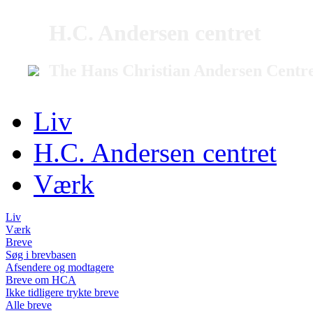
H.C. Andersen centret
The Hans Christian Andersen Centr
Liv
H.C. Andersen centret
Værk
Liv
Værk
Breve
Søg i brevbasen
Afsendere og modtagere
Breve om HCA
Ikke tidligere trykte breve
Alle breve