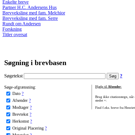
Enkelte breve
Partner H.C. Andersens Hus
Brevveksling med fam. Melchior
Brevveksling med fam. Serre
Rundt om Andersen
Forskning
Titler oversat
Søgning i brevbasen
Søgetekst
?
Søge-afgrænsning:
Hjælp til
Afsender
:
Dato
?
Brug ikke citationstegn, når
Afsender
?
stedet +:
Modtager
?
Find f.eks. breve fra Henrie
Brevtekst
?
Herkomst
?
Original Placering
?
Metatekst
?