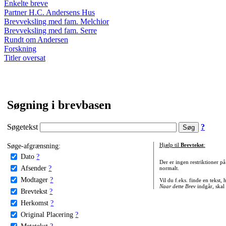
Enkelte breve
Partner H.C. Andersens Hus
Brevveksling med fam. Melchior
Brevveksling med fam. Serre
Rundt om Andersen
Forskning
Titler oversat
Søgning i brevbasen
Søgetekst
?
Søge-afgrænsning:
Hjælp til
Brevtekst
:
Dato
?
Der er ingen restriktioner p
Afsender
?
normalt.
Modtager
?
Vil du f.eks. finde en tekst,
Naar dette Brev
indgår, skal
Brevtekst
?
Herkomst
?
Original Placering
?
Metatekst
?