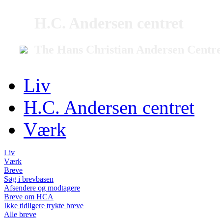
H.C. Andersen centret
The Hans Christian Andersen Centr
Liv
H.C. Andersen centret
Værk
Liv
Værk
Breve
Søg i brevbasen
Afsendere og modtagere
Breve om HCA
Ikke tidligere trykte breve
Alle breve