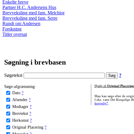
Enkelte breve
Partner H.C. Andersens Hus
Brevveksling med fam. Melchior
Brevveksling med fam. Serre
Rundt om Andersen
Forskning
Titler oversat
Søgning i brevbasen
Søgetekst
?
Søge-afgrænsning:
Hjælp til
Original Placering
Dato
?
Man kan søge efter de origi
Afsender
?
f.eks. være
Det Kongelige Bi
kongelig*
.
Modtager
?
Brevtekst
?
Herkomst
?
Original Placering
?
Metatekst
?