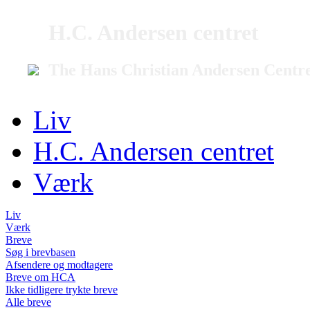
H.C. Andersen centret
The Hans Christian Andersen Centr
Liv
H.C. Andersen centret
Værk
Liv
Værk
Breve
Søg i brevbasen
Afsendere og modtagere
Breve om HCA
Ikke tidligere trykte breve
Alle breve