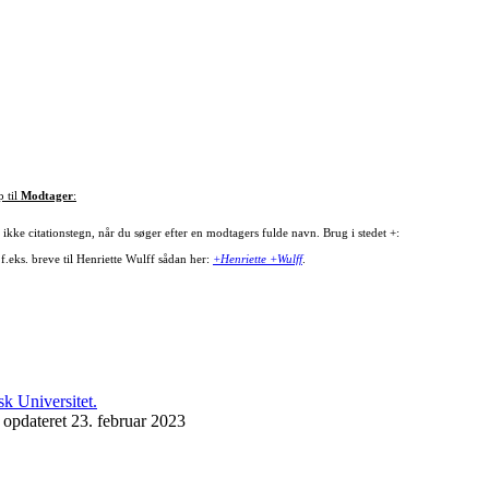
p til
Modtager
:
ikke citationstegn, når du søger efter en modtagers fulde navn. Brug i stedet +:
f.eks. breve til Henriette Wulff sådan her:
+Henriette +Wulff
.
 opdateret 23. februar 2023