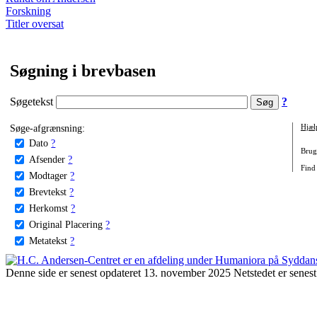
Forskning
Titler oversat
Søgning i brevbasen
Søgetekst
?
Søge-afgrænsning:
Hjæl
Dato
?
Brug 
Afsender
?
Find 
Modtager
?
Brevtekst
?
Herkomst
?
Original Placering
?
Metatekst
?
Denne side er senest opdateret 13. november 2025 Netstedet er senest