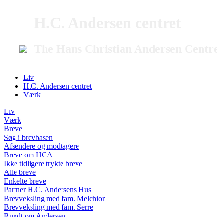
H.C. Andersen centret
The Hans Christian Andersen Centr
Liv
H.C. Andersen centret
Værk
Liv
Værk
Breve
Søg i brevbasen
Afsendere og modtagere
Breve om HCA
Ikke tidligere trykte breve
Alle breve
Enkelte breve
Partner H.C. Andersens Hus
Brevveksling med fam. Melchior
Brevveksling med fam. Serre
Rundt om Andersen