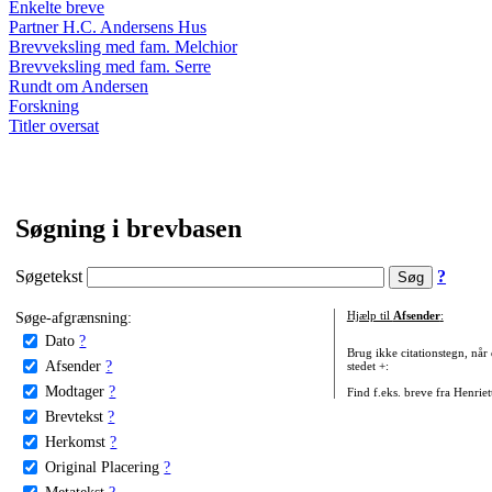
Enkelte breve
Partner H.C. Andersens Hus
Brevveksling med fam. Melchior
Brevveksling med fam. Serre
Rundt om Andersen
Forskning
Titler oversat
Søgning i brevbasen
Søgetekst
?
Søge-afgrænsning:
Hjælp til
Afsender
:
Dato
?
Brug ikke citationstegn, når
Afsender
?
stedet +:
Modtager
?
Find f.eks. breve fra Henrie
Brevtekst
?
Herkomst
?
Original Placering
?
Metatekst
?