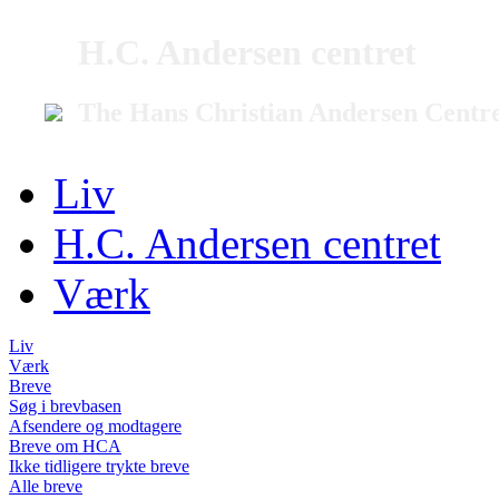
H.C. Andersen centret
The Hans Christian Andersen Centr
Liv
H.C. Andersen centret
Værk
Liv
Værk
Breve
Søg i brevbasen
Afsendere og modtagere
Breve om HCA
Ikke tidligere trykte breve
Alle breve