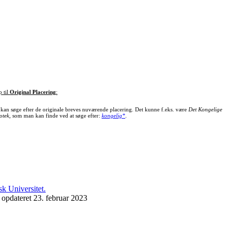
p til
Original Placering
:
kan søge efter de originale breves nuværende placering. Det kunne f.eks. være
Det Kongelige
otek
, som man kan finde ved at søge efter:
kongelig*
.
 opdateret 23. februar 2023