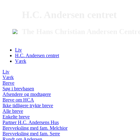
H.C. Andersen centret
The Hans Christian Andersen Centr
Liv
H.C. Andersen centret
Værk
Liv
Værk
Breve
Søg i brevbasen
Afsendere og modtagere
Breve om HCA
Ikke tidligere trykte breve
Alle breve
Enkelte breve
Partner H.C. Andersens Hus
Brevveksling med fam. Melchior
Brevveksling med fam. Serre
Rundt om Andersen