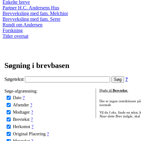
Enkelte breve
Partner H.C. Andersens Hus
Brevveksling med fam. Melchior
Brevveksling med fam. Serre
Rundt om Andersen
Forskning
Titler oversat
Søgning i brevbasen
Søgetekst
?
Søge-afgrænsning:
Hjælp til
Brevtekst
:
Dato
?
Der er ingen restriktioner p
Afsender
?
normalt.
Modtager
?
Vil du f.eks. finde en tekst,
Naar dette Brev
indgår, skal
Brevtekst
?
Herkomst
?
Original Placering
?
Metatekst
?