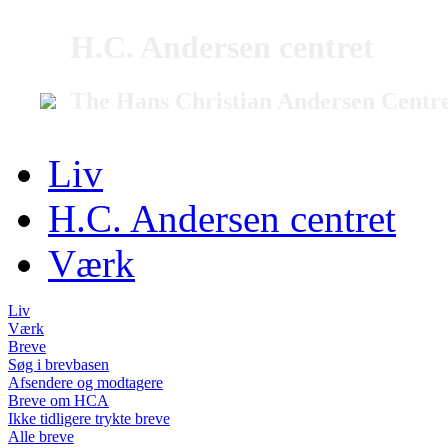
H.C. Andersen centret
The Hans Christian Andersen Centr
Liv
H.C. Andersen centret
Værk
Liv
Værk
Breve
Søg i brevbasen
Afsendere og modtagere
Breve om HCA
Ikke tidligere trykte breve
Alle breve