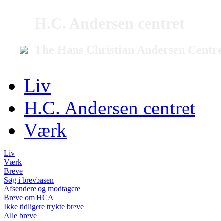
H.C. Andersen centret
The Hans Christian Andersen Centr
Liv
H.C. Andersen centret
Værk
Liv
Værk
Breve
Søg i brevbasen
Afsendere og modtagere
Breve om HCA
Ikke tidligere trykte breve
Alle breve