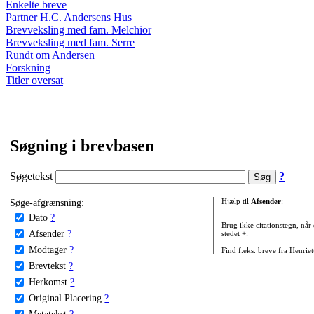
Enkelte breve
Partner H.C. Andersens Hus
Brevveksling med fam. Melchior
Brevveksling med fam. Serre
Rundt om Andersen
Forskning
Titler oversat
Søgning i brevbasen
Søgetekst
?
Søge-afgrænsning:
Hjælp til
Afsender
:
Dato
?
Brug ikke citationstegn, når
Afsender
?
stedet +:
Modtager
?
Find f.eks. breve fra Henrie
Brevtekst
?
Herkomst
?
Original Placering
?
Metatekst
?