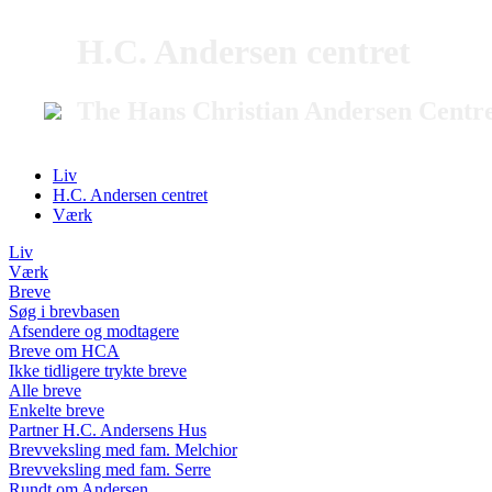
H.C. Andersen centret
The Hans Christian Andersen Centr
Liv
H.C. Andersen centret
Værk
Liv
Værk
Breve
Søg i brevbasen
Afsendere og modtagere
Breve om HCA
Ikke tidligere trykte breve
Alle breve
Enkelte breve
Partner H.C. Andersens Hus
Brevveksling med fam. Melchior
Brevveksling med fam. Serre
Rundt om Andersen