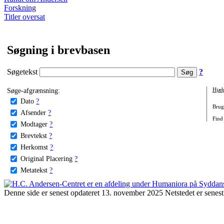
Forskning
Titler oversat
Søgning i brevbasen
Søgetekst
?
Søge-afgrænsning:
Hjæl
Dato
?
Brug 
Afsender
?
Find 
Modtager
?
Brevtekst
?
Herkomst
?
Original Placering
?
Metatekst
?
Denne side er senest opdateret 13. november 2025 Netstedet er senest