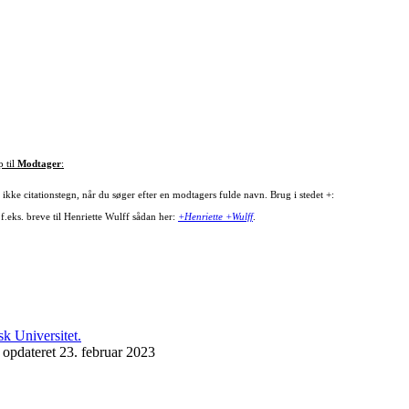
p til
Modtager
:
ikke citationstegn, når du søger efter en modtagers fulde navn. Brug i stedet +:
f.eks. breve til Henriette Wulff sådan her:
+Henriette +Wulff
.
 opdateret 23. februar 2023