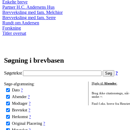
Enkelte breve
Partner H.C. Andersens Hus
Brevveksling med fam. Melchior
Brevveksling med fam. Serre
Rundt om Andersen
Forskning
Titler oversat
Søgning i brevbasen
Søgetekst
?
Søge-afgrænsning:
Hjælp til
Afsender
:
Dato
?
Brug ikke citationstegn, når
Afsender
?
stedet +:
Modtager
?
Find f.eks. breve fra Henrie
Brevtekst
?
Herkomst
?
Original Placering
?
Metatekst
?