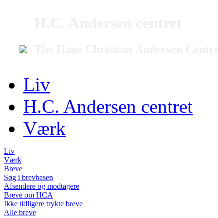
H.C. Andersen centret
The Hans Christian Andersen Centr
Liv
H.C. Andersen centret
Værk
Liv
Værk
Breve
Søg i brevbasen
Afsendere og modtagere
Breve om HCA
Ikke tidligere trykte breve
Alle breve