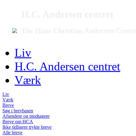
H.C. Andersen centret
The Hans Christian Andersen Centr
Liv
H.C. Andersen centret
Værk
Liv
Værk
Breve
Søg i brevbasen
Afsendere og modtagere
Breve om HCA
Ikke tidligere trykte breve
Alle breve