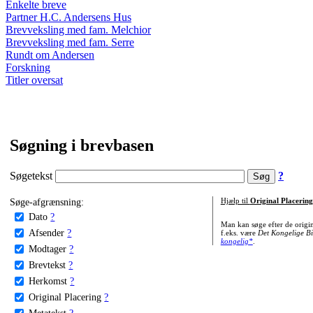
Enkelte breve
Partner H.C. Andersens Hus
Brevveksling med fam. Melchior
Brevveksling med fam. Serre
Rundt om Andersen
Forskning
Titler oversat
Søgning i brevbasen
Søgetekst
?
Søge-afgrænsning:
Hjælp til
Original Placering
Dato
?
Man kan søge efter de origi
Afsender
?
f.eks. være
Det Kongelige Bi
kongelig*
.
Modtager
?
Brevtekst
?
Herkomst
?
Original Placering
?
Metatekst
?