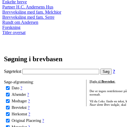
Enkelte breve
Partner H.C. Andersens Hus
Brevveksling med fam. Melchior
Brevveksling med fam. Serre
Rundt om Andersen
Forskning
Titler oversat
Søgning i brevbasen
Søgetekst
?
Søge-afgrænsning:
Hjælp til
Brevtekst
:
Dato
?
Der er ingen restriktioner p
Afsender
?
normalt.
Modtager
?
Vil du f.eks. finde en tekst,
Naar dette Brev
indgår, skal
Brevtekst
?
Herkomst
?
Original Placering
?
Metatekst
?