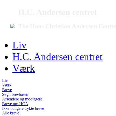
H.C. Andersen centret
The Hans Christian Andersen Centr
Liv
H.C. Andersen centret
Værk
Liv
Værk
Breve
Søg i brevbasen
Afsendere og modtagere
Breve om HCA
Ikke tidligere trykte breve
Alle breve