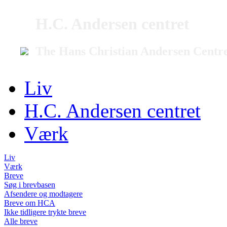
H.C. Andersen centret
The Hans Christian Andersen Centr
Liv
H.C. Andersen centret
Værk
Liv
Værk
Breve
Søg i brevbasen
Afsendere og modtagere
Breve om HCA
Ikke tidligere trykte breve
Alle breve