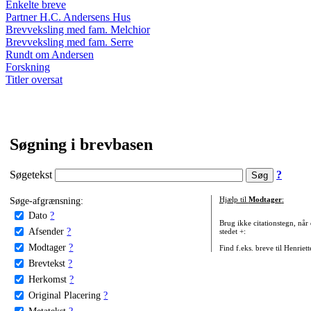
Enkelte breve
Partner H.C. Andersens Hus
Brevveksling med fam. Melchior
Brevveksling med fam. Serre
Rundt om Andersen
Forskning
Titler oversat
Søgning i brevbasen
Søgetekst
?
Søge-afgrænsning:
Hjælp til
Modtager
:
Dato
?
Brug ikke citationstegn, når
Afsender
?
stedet +:
Modtager
?
Find f.eks. breve til Henriet
Brevtekst
?
Herkomst
?
Original Placering
?
Metatekst
?