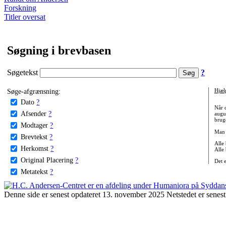
Forskning
Titler oversat
Søgning i brevbasen
Søgetekst
?
Søge-afgrænsning:
Hjæl
Dato
?
Når 
Afsender
?
augu
bruge
Modtager
?
Man 
Brevtekst
?
Alle
Herkomst
?
Alle
Original Placering
?
Det 
Metatekst
?
Denne side er senest opdateret 13. november 2025 Netstedet er senest