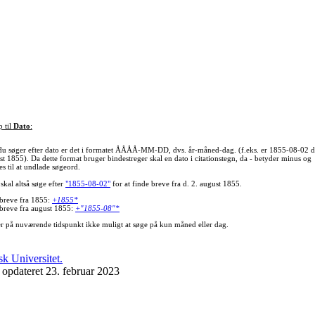
p til
Dato
:
du søger efter dato er det i formatet ÅÅÅÅ-MM-DD, dvs. år-måned-dag. (f.eks. er 1855-08-02 d
st 1855). Da dette format bruger bindestreger skal en dato i citationstegn, da - betyder minus og
s til at undlade søgeord.
skal altså søge efter
"1855-08-02"
for at finde breve fra d. 2. august 1855.
 breve fra 1855:
+1855*
 breve fra august 1855:
+"1855-08"*
er på nuværende tidspunkt ikke muligt at søge på kun måned eller dag.
 opdateret 23. februar 2023