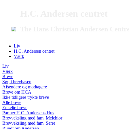
H.C. Andersen centret
The Hans Christian Andersen Centr
Liv
H.C. Andersen centret
Værk
Liv
Værk
Breve
Søg i brevbasen
Afsendere og modtagere
Breve om HCA
Ikke tidligere trykte breve
Alle breve
Enkelte breve
Partner H.C. Andersens Hus
Brevveksling med fam. Melchior
Brevveksling med fam. Serre
Rundt om Andersen