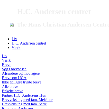
H.C. Andersen centret
The Hans Christian Andersen Centr
Liv
H.C. Andersen centret
Værk
Liv
Værk
Breve
Søg i brevbasen
Afsendere og modtagere
Breve om HCA
Ikke tidligere trykte breve
Alle breve
Enkelte breve
Partner H.C. Andersens Hus
Brevveksling med fam. Melchior
Brevveksling med fam. Serre
Rundt om Andersen