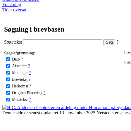
Forskning
Titler oversat
Søgning i brevbasen
Søgetekst
?
Søge-afgrænsning:
Hjæl
Dato
?
Herko
Afsender
?
Modtager
?
Brevtekst
?
Herkomst
?
Original Placering
?
Metatekst
?
Denne side er senest opdateret 13. november 2025 Netstedet er senest