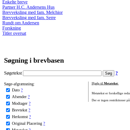
Enkelte breve
Partner H.C. Andersens Hus
Brevveksling med fam. Melchior
Brevveksling med fam. Serre
Rundt om Andersen
Forskning
Titler oversat
Søgning i brevbasen
Søgetekst
?
Søge-afgrænsning:
Hjælp til
Metatekst
:
Dato
?
Metatekst er forskellige reda
Afsender
?
Der er ingen restriktioner på
Modtager
?
Brevtekst
?
Herkomst
?
Original Placering
?
Metatekst
?