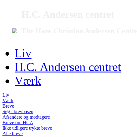
H.C. Andersen centret
The Hans Christian Andersen Centr
Liv
H.C. Andersen centret
Værk
Liv
Værk
Breve
Søg i brevbasen
Afsendere og modtagere
Breve om HCA
Ikke tidligere trykte breve
Alle breve