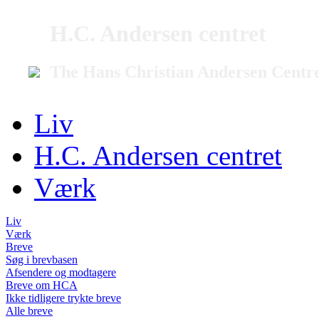
H.C. Andersen centret
The Hans Christian Andersen Centr
Liv
H.C. Andersen centret
Værk
Liv
Værk
Breve
Søg i brevbasen
Afsendere og modtagere
Breve om HCA
Ikke tidligere trykte breve
Alle breve