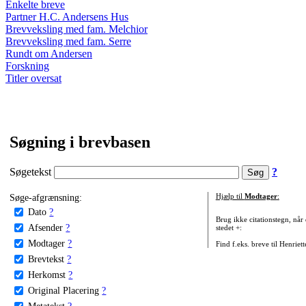
Enkelte breve
Partner H.C. Andersens Hus
Brevveksling med fam. Melchior
Brevveksling med fam. Serre
Rundt om Andersen
Forskning
Titler oversat
Søgning i brevbasen
Søgetekst
?
Søge-afgrænsning:
Hjælp til
Modtager
:
Dato
?
Brug ikke citationstegn, når
Afsender
?
stedet +:
Modtager
?
Find f.eks. breve til Henriet
Brevtekst
?
Herkomst
?
Original Placering
?
Metatekst
?