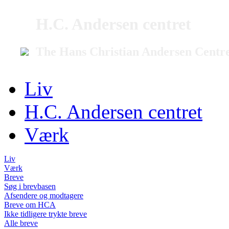
H.C. Andersen centret
The Hans Christian Andersen Centr
Liv
H.C. Andersen centret
Værk
Liv
Værk
Breve
Søg i brevbasen
Afsendere og modtagere
Breve om HCA
Ikke tidligere trykte breve
Alle breve