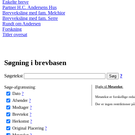
Enkelte breve
Partner H.C. Andersens Hus
Brevveksling med fam. Melchior
Brevveksling med fam. Serre
Rundt om Andersen
Forskning
Titler oversat
Søgning i brevbasen
Søgetekst
?
Søge-afgrænsning:
Hjælp til
Metatekst
:
Dato
?
Metatekst er forskellige reda
Afsender
?
Der er ingen restriktioner på
Modtager
?
Brevtekst
?
Herkomst
?
Original Placering
?
Metatekst
?