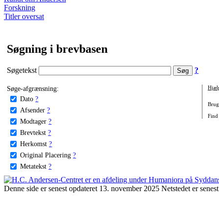
Forskning
Titler oversat
Søgning i brevbasen
Søgetekst
?
Søge-afgrænsning:
Hjæl
Dato
?
Brug 
Afsender
?
Find 
Modtager
?
Brevtekst
?
Herkomst
?
Original Placering
?
Metatekst
?
Denne side er senest opdateret 13. november 2025 Netstedet er senest