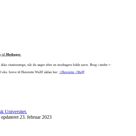
p til
Modtager
:
ikke citationstegn, når du søger efter en modtagers fulde navn. Brug i stedet +:
f.eks. breve til Henriette Wulff sådan her:
+Henriette +Wulff
.
 opdateret 23. februar 2023