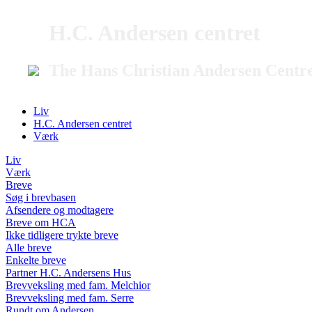
H.C. Andersen centret
The Hans Christian Andersen Centr
Liv
H.C. Andersen centret
Værk
Liv
Værk
Breve
Søg i brevbasen
Afsendere og modtagere
Breve om HCA
Ikke tidligere trykte breve
Alle breve
Enkelte breve
Partner H.C. Andersens Hus
Brevveksling med fam. Melchior
Brevveksling med fam. Serre
Rundt om Andersen