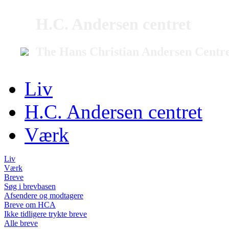
H.C. Andersen centret
The Hans Christian Andersen Centr
Liv
H.C. Andersen centret
Værk
Liv
Værk
Breve
Søg i brevbasen
Afsendere og modtagere
Breve om HCA
Ikke tidligere trykte breve
Alle breve