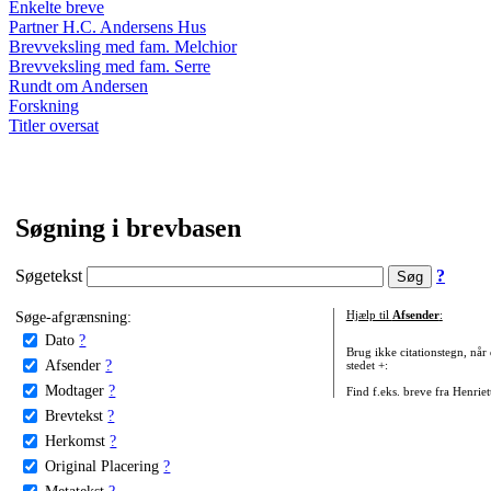
Enkelte breve
Partner H.C. Andersens Hus
Brevveksling med fam. Melchior
Brevveksling med fam. Serre
Rundt om Andersen
Forskning
Titler oversat
Søgning i brevbasen
Søgetekst
?
Søge-afgrænsning:
Hjælp til
Afsender
:
Dato
?
Brug ikke citationstegn, når
Afsender
?
stedet +:
Modtager
?
Find f.eks. breve fra Henrie
Brevtekst
?
Herkomst
?
Original Placering
?
Metatekst
?