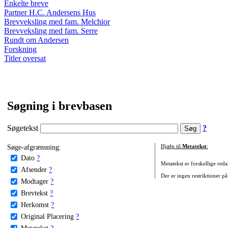
Enkelte breve
Partner H.C. Andersens Hus
Brevveksling med fam. Melchior
Brevveksling med fam. Serre
Rundt om Andersen
Forskning
Titler oversat
Søgning i brevbasen
Søgetekst
?
Søge-afgrænsning:
Hjælp til
Metatekst
:
Dato
?
Metatekst er forskellige reda
Afsender
?
Der er ingen restriktioner på
Modtager
?
Brevtekst
?
Herkomst
?
Original Placering
?
Metatekst
?