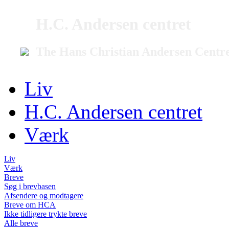
H.C. Andersen centret
The Hans Christian Andersen Centr
Liv
H.C. Andersen centret
Værk
Liv
Værk
Breve
Søg i brevbasen
Afsendere og modtagere
Breve om HCA
Ikke tidligere trykte breve
Alle breve