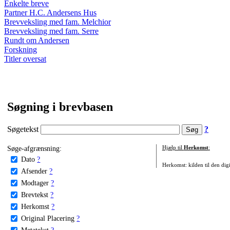
Enkelte breve
Partner H.C. Andersens Hus
Brevveksling med fam. Melchior
Brevveksling med fam. Serre
Rundt om Andersen
Forskning
Titler oversat
Søgning i brevbasen
Søgetekst
?
Søge-afgrænsning:
Hjælp til
Herkomst
:
Dato
?
Herkomst: kilden til den digi
Afsender
?
Modtager
?
Brevtekst
?
Herkomst
?
Original Placering
?
Metatekst
?