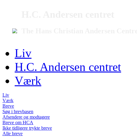
H.C. Andersen centret
The Hans Christian Andersen Centr
Liv
H.C. Andersen centret
Værk
Liv
Værk
Breve
Søg i brevbasen
Afsendere og modtagere
Breve om HCA
Ikke tidligere trykte breve
Alle breve