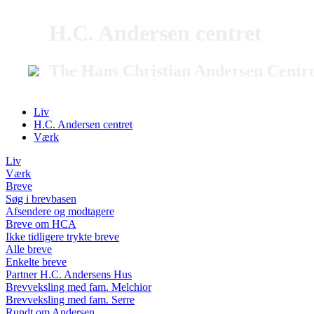
H.C. Andersen centret
The Hans Christian Andersen Centr
Liv
H.C. Andersen centret
Værk
Liv
Værk
Breve
Søg i brevbasen
Afsendere og modtagere
Breve om HCA
Ikke tidligere trykte breve
Alle breve
Enkelte breve
Partner H.C. Andersens Hus
Brevveksling med fam. Melchior
Brevveksling med fam. Serre
Rundt om Andersen