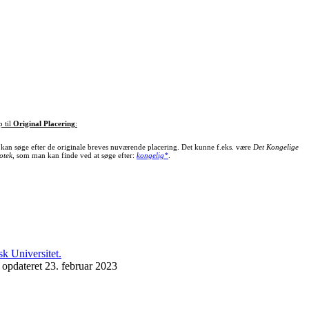
p til
Original Placering
:
kan søge efter de originale breves nuværende placering. Det kunne f.eks. være
Det Kongelige
otek
, som man kan finde ved at søge efter:
kongelig*
.
 opdateret 23. februar 2023