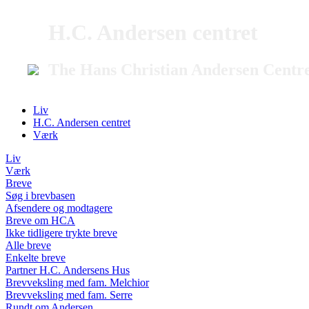
H.C. Andersen centret
The Hans Christian Andersen Centr
Liv
H.C. Andersen centret
Værk
Liv
Værk
Breve
Søg i brevbasen
Afsendere og modtagere
Breve om HCA
Ikke tidligere trykte breve
Alle breve
Enkelte breve
Partner H.C. Andersens Hus
Brevveksling med fam. Melchior
Brevveksling med fam. Serre
Rundt om Andersen