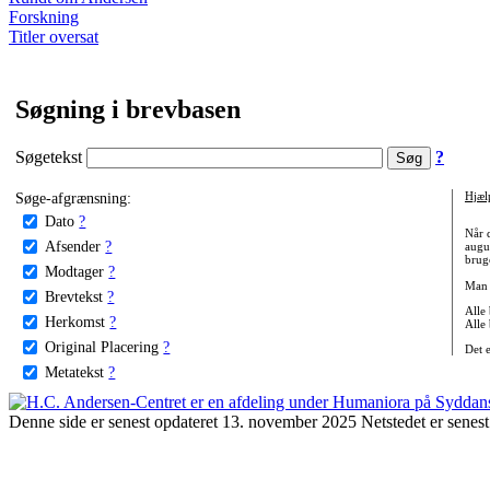
Forskning
Titler oversat
Søgning i brevbasen
Søgetekst
?
Søge-afgrænsning:
Hjæl
Dato
?
Når 
Afsender
?
augu
bruge
Modtager
?
Man 
Brevtekst
?
Alle
Herkomst
?
Alle
Original Placering
?
Det 
Metatekst
?
Denne side er senest opdateret 13. november 2025 Netstedet er senest