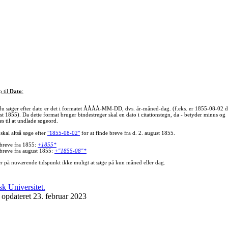
p til
Dato
:
du søger efter dato er det i formatet ÅÅÅÅ-MM-DD, dvs. år-måned-dag. (f.eks. er 1855-08-02 d
st 1855). Da dette format bruger bindestreger skal en dato i citationstegn, da - betyder minus og
s til at undlade søgeord.
skal altså søge efter
"1855-08-02"
for at finde breve fra d. 2. august 1855.
 breve fra 1855:
+1855*
 breve fra august 1855:
+"1855-08"*
er på nuværende tidspunkt ikke muligt at søge på kun måned eller dag.
 opdateret 23. februar 2023