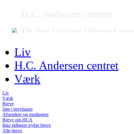
H.C. Andersen centret
The Hans Christian Andersen Centr
Liv
H.C. Andersen centret
Værk
Liv
Værk
Breve
Søg i brevbasen
Afsendere og modtagere
Breve om HCA
Ikke tidligere trykte breve
Alle breve