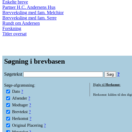
Enkelte breve
Partner H.C. Andersens Hus
Brevveksling med fam. Melchior
Brevveksling med fam. Serre
Rundt om Andersen
Forskning
Titler oversat
Søgning i brevbasen
Søgetekst
?
Søge-afgrænsning:
Hjælp til
Herkomst
:
Dato
?
Herkomst: kilden til den digi
Afsender
?
Modtager
?
Brevtekst
?
Herkomst
?
Original Placering
?
Metatekst
?