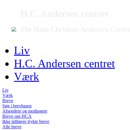
H.C. Andersen centret
The Hans Christian Andersen Centr
Liv
H.C. Andersen centret
Værk
Liv
Værk
Breve
Søg i brevbasen
Afsendere og modtagere
Breve om HCA
Ikke tidligere trykte breve
Alle breve