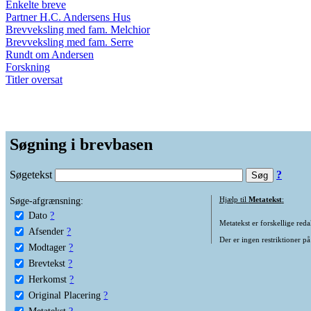
Enkelte breve
Partner H.C. Andersens Hus
Brevveksling med fam. Melchior
Brevveksling med fam. Serre
Rundt om Andersen
Forskning
Titler oversat
Søgning i brevbasen
Søgetekst
?
Søge-afgrænsning:
Hjælp til
Metatekst
:
Dato
?
Metatekst er forskellige reda
Afsender
?
Der er ingen restriktioner på
Modtager
?
Brevtekst
?
Herkomst
?
Original Placering
?
Metatekst
?