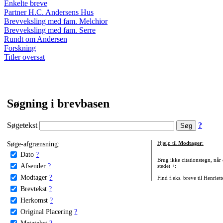
Enkelte breve
Partner H.C. Andersens Hus
Brevveksling med fam. Melchior
Brevveksling med fam. Serre
Rundt om Andersen
Forskning
Titler oversat
Søgning i brevbasen
Søgetekst
?
Søge-afgrænsning:
Hjælp til
Modtager
:
Dato
?
Brug ikke citationstegn, når
Afsender
?
stedet +:
Modtager
?
Find f.eks. breve til Henriet
Brevtekst
?
Herkomst
?
Original Placering
?
Metatekst
?