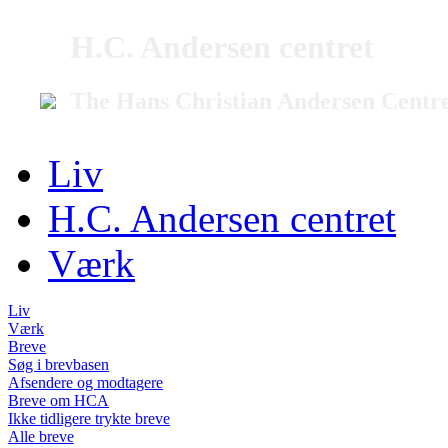
H.C. Andersen centret
The Hans Christian Andersen Centr
Liv
H.C. Andersen centret
Værk
Liv
Værk
Breve
Søg i brevbasen
Afsendere og modtagere
Breve om HCA
Ikke tidligere trykte breve
Alle breve