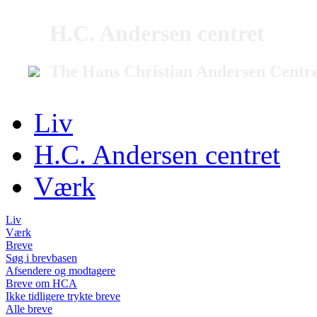
H.C. Andersen centret
The Hans Christian Andersen Centr
Liv
H.C. Andersen centret
Værk
Liv
Værk
Breve
Søg i brevbasen
Afsendere og modtagere
Breve om HCA
Ikke tidligere trykte breve
Alle breve