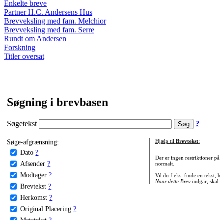
Enkelte breve
Partner H.C. Andersens Hus
Brevveksling med fam. Melchior
Brevveksling med fam. Serre
Rundt om Andersen
Forskning
Titler oversat
Søgning i brevbasen
Søgetekst
?
Søge-afgrænsning:
Hjælp til
Brevtekst
:
Dato
?
Der er ingen restriktioner p
Afsender
?
normalt.
Modtager
?
Vil du f.eks. finde en tekst,
Naar dette Brev
indgår, skal
Brevtekst
?
Herkomst
?
Original Placering
?
Metatekst
?