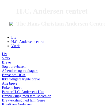
H.C. Andersen centret
The Hans Christian Andersen Centr
Liv
H.C. Andersen centret
Værk
Liv
Værk
Breve
Søg i brevbasen
Afsendere og modtagere
Breve om HCA
Ikke tidligere trykte breve
Alle breve
Enkelte breve
Partner H.C. Andersens Hus
Brevveksling med fam. Melchior
Brevveksling med fam. Serre
Rundt om Andersen