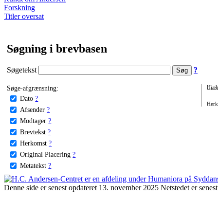
Forskning
Titler oversat
Søgning i brevbasen
Søgetekst
?
Søge-afgrænsning:
Hjæl
Dato
?
Herko
Afsender
?
Modtager
?
Brevtekst
?
Herkomst
?
Original Placering
?
Metatekst
?
Denne side er senest opdateret 13. november 2025 Netstedet er senest