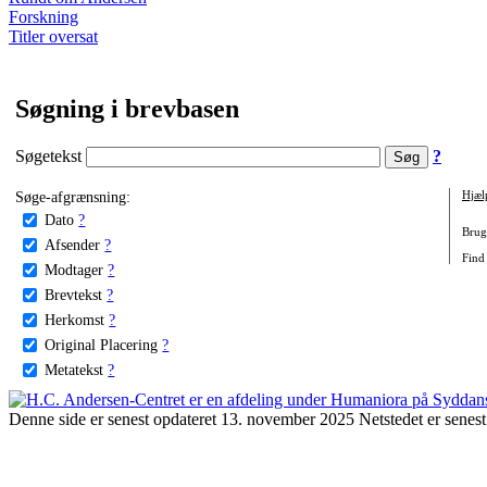
Forskning
Titler oversat
Søgning i brevbasen
Søgetekst
?
Søge-afgrænsning:
Hjæl
Dato
?
Brug 
Afsender
?
Find
Modtager
?
Brevtekst
?
Herkomst
?
Original Placering
?
Metatekst
?
Denne side er senest opdateret 13. november 2025 Netstedet er senest