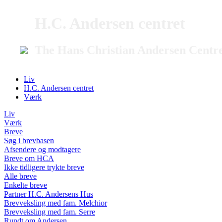
H.C. Andersen centret
The Hans Christian Andersen Centr
Liv
H.C. Andersen centret
Værk
Liv
Værk
Breve
Søg i brevbasen
Afsendere og modtagere
Breve om HCA
Ikke tidligere trykte breve
Alle breve
Enkelte breve
Partner H.C. Andersens Hus
Brevveksling med fam. Melchior
Brevveksling med fam. Serre
Rundt om Andersen