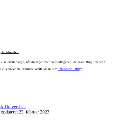
p til
Afsender
:
ikke citationstegn, når du søger efter en modtagers fulde navn. Brug i stedet +:
 f.eks. breve fra Henriette Wulff sådan her:
+Henriette +Wulff
.
 opdateret 23. februar 2023