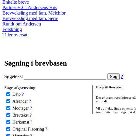
Enkelte breve
Partner H.C. Andersens Hus
Brevveksling med fam. Melchior
Brevveksling med fam. Serre
Rundt om Andersen
Forskning
Titler oversat
Søgning i brevbasen
Søgetekst
?
Søge-afgrænsning:
Hjælp til
Brevtekst
:
Dato
?
Der er ingen restriktioner p
Afsender
?
normalt.
Modtager
?
Vil du f.eks. finde en tekst,
Naar dette Brev
indgår, skal
Brevtekst
?
Herkomst
?
Original Placering
?
Metatekst
?