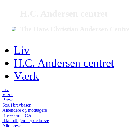
H.C. Andersen centret
The Hans Christian Andersen Centr
Liv
H.C. Andersen centret
Værk
Liv
Værk
Breve
Søg i brevbasen
Afsendere og modtagere
Breve om HCA
Ikke tidligere trykte breve
Alle breve