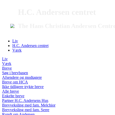
H.C. Andersen centret
The Hans Christian Andersen Centr
Liv
H.C. Andersen centret
Værk
Liv
Værk
Breve
Søg i brevbasen
Afsendere og modtagere
Breve om HCA
Ikke tidligere trykte breve
Alle breve
Enkelte breve
Partner H.C. Andersens Hus
Brevveksling med fam. Melchior
Brevveksling med fam. Serre
Rundt om Andersen