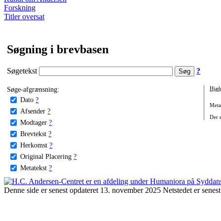
Forskning
Titler oversat
Søgning i brevbasen
Søgetekst
?
Søge-afgrænsning:
Hjæl
Dato
?
Metat
Afsender
?
Der e
Modtager
?
Brevtekst
?
Herkomst
?
Original Placering
?
Metatekst
?
Denne side er senest opdateret 13. november 2025 Netstedet er senest