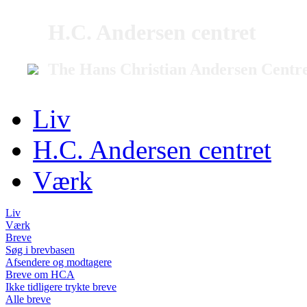
H.C. Andersen centret
The Hans Christian Andersen Centr
Liv
H.C. Andersen centret
Værk
Liv
Værk
Breve
Søg i brevbasen
Afsendere og modtagere
Breve om HCA
Ikke tidligere trykte breve
Alle breve