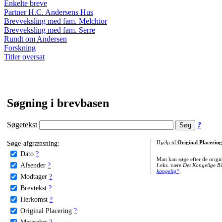
Enkelte breve
Partner H.C. Andersens Hus
Brevveksling med fam. Melchior
Brevveksling med fam. Serre
Rundt om Andersen
Forskning
Titler oversat
Søgning i brevbasen
Søgetekst
?
Søge-afgrænsning:
Hjælp til
Original Placering
Dato
?
Man kan søge efter de origi
Afsender
?
f.eks. være
Det Kongelige Bi
kongelig*
.
Modtager
?
Brevtekst
?
Herkomst
?
Original Placering
?
Metatekst
?