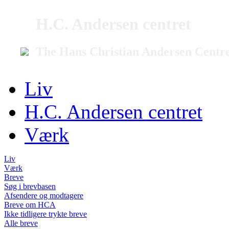
H.C. Andersen centret
The Hans Christian Andersen Centr
Liv
H.C. Andersen centret
Værk
Liv
Værk
Breve
Søg i brevbasen
Afsendere og modtagere
Breve om HCA
Ikke tidligere trykte breve
Alle breve