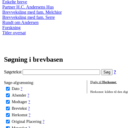
Enkelte breve
Partner H.C. Andersens Hus
Brevveksling med fam. Melchior
Brevveksling med fam. Serre
Rundt om Andersen
Forskning
Titler oversat
Søgning i brevbasen
Søgetekst
?
Søge-afgrænsning:
Hjælp til
Herkomst
:
Dato
?
Herkomst: kilden til den digi
Afsender
?
Modtager
?
Brevtekst
?
Herkomst
?
Original Placering
?
Metatekst
?