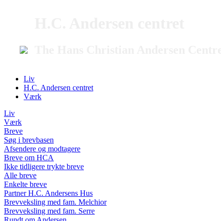
H.C. Andersen centret
The Hans Christian Andersen Centr
Liv
H.C. Andersen centret
Værk
Liv
Værk
Breve
Søg i brevbasen
Afsendere og modtagere
Breve om HCA
Ikke tidligere trykte breve
Alle breve
Enkelte breve
Partner H.C. Andersens Hus
Brevveksling med fam. Melchior
Brevveksling med fam. Serre
Rundt om Andersen