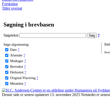
Forskning
Titler oversat
Søgning i brevbasen
Søgetekst
?
Søge-afgrænsning:
Hjæl
Dato
?
Herko
Afsender
?
Modtager
?
Brevtekst
?
Herkomst
?
Original Placering
?
Metatekst
?
Denne side er senest opdateret 13. november 2025 Netstedet er senest