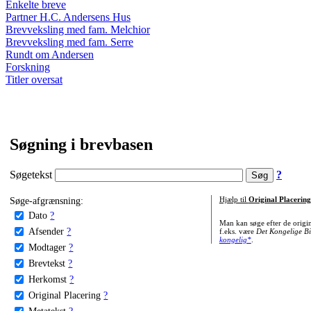
Enkelte breve
Partner H.C. Andersens Hus
Brevveksling med fam. Melchior
Brevveksling med fam. Serre
Rundt om Andersen
Forskning
Titler oversat
Søgning i brevbasen
Søgetekst
?
Søge-afgrænsning:
Hjælp til
Original Placering
Dato
?
Man kan søge efter de origi
Afsender
?
f.eks. være
Det Kongelige Bi
kongelig*
.
Modtager
?
Brevtekst
?
Herkomst
?
Original Placering
?
Metatekst
?