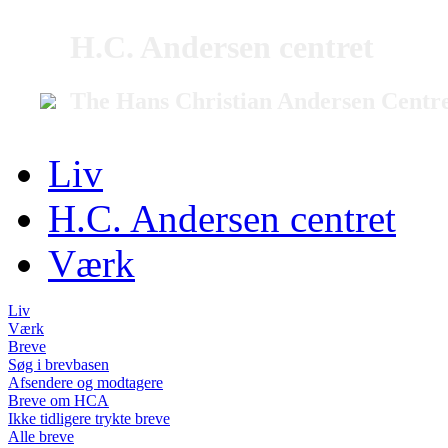
H.C. Andersen centret
The Hans Christian Andersen Centr
Liv
H.C. Andersen centret
Værk
Liv
Værk
Breve
Søg i brevbasen
Afsendere og modtagere
Breve om HCA
Ikke tidligere trykte breve
Alle breve