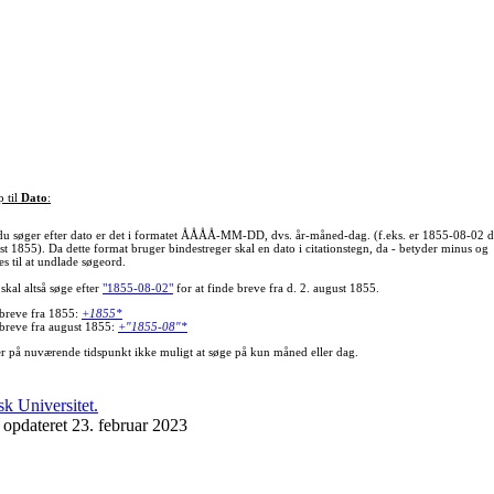
p til
Dato
:
du søger efter dato er det i formatet ÅÅÅÅ-MM-DD, dvs. år-måned-dag. (f.eks. er 1855-08-02 d
st 1855). Da dette format bruger bindestreger skal en dato i citationstegn, da - betyder minus og
s til at undlade søgeord.
skal altså søge efter
"1855-08-02"
for at finde breve fra d. 2. august 1855.
 breve fra 1855:
+1855*
 breve fra august 1855:
+"1855-08"*
er på nuværende tidspunkt ikke muligt at søge på kun måned eller dag.
 opdateret 23. februar 2023