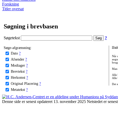
Forskning
Titler oversat
Søgning i brevbasen
Søgetekst
?
Søge-afgrænsning:
Hjæl
Dato
?
Når 
Afsender
?
augu
bruge
Modtager
?
Man 
Brevtekst
?
Alle
Herkomst
?
Alle
Original Placering
?
Det 
Metatekst
?
Denne side er senest opdateret 13. november 2025 Netstedet er senest