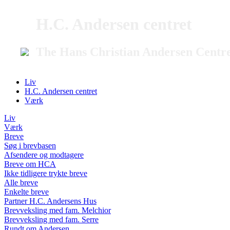
H.C. Andersen centret
The Hans Christian Andersen Centr
Liv
H.C. Andersen centret
Værk
Liv
Værk
Breve
Søg i brevbasen
Afsendere og modtagere
Breve om HCA
Ikke tidligere trykte breve
Alle breve
Enkelte breve
Partner H.C. Andersens Hus
Brevveksling med fam. Melchior
Brevveksling med fam. Serre
Rundt om Andersen